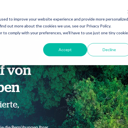
Acc
used to improve your website experience and provide more personalize
find out more about the cookies we use, see our Privacy Policy.
r to comply with your preferences, we'll have to use just one tiny cookie
Accept
Decline
f von
ben
ierte,
 die die Bemühungen Ihrer