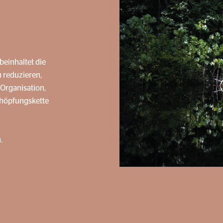
einhaltet die
 reduzieren,
 Organisation,
chöpfungskette
.