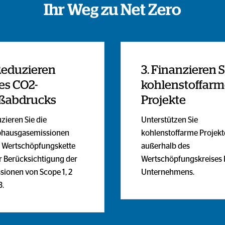
Ihr Weg zu Net Zero
 Reduzieren
3. Finanzieren S
es CO2-
kohlenstoffarm
ßabdrucks
Projekte
zieren Sie die
Unterstützen Sie
bhausgasemissionen
kohlenstoffarme Projekt
r Wertschöpfungskette
außerhalb des
r Berücksichtigung der
Wertschöpfungskreises 
sionen von Scope 1, 2
Unternehmens.
3.