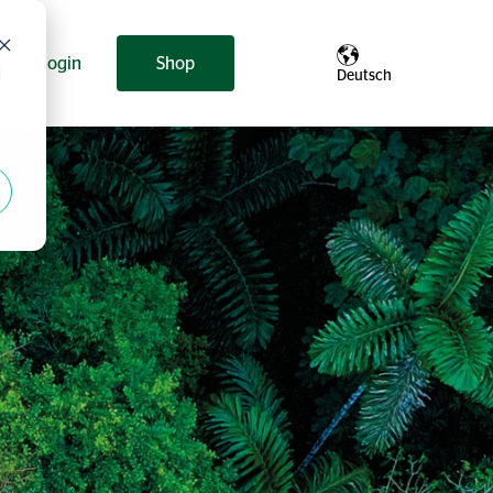
ount Login
Shop
d
Deutsch