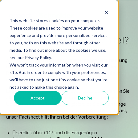
This website stores cookies on your computer.
These cookies are used to improve your website
experience and provide more personalized services
Nehmen Sie am CDP 2023 teil?
to you, both on this website and through other
media. To find out more about the cookies we use,
see our Privacy Policy.
Als CDP-Gold-akkreditierter Anbieter haben wir Erfahrung
We won't track your information when you visit our
darin, Organisationen dabei zu helfen, ihre Daten im
site. But in order to comply with your preferences,
Rahmen des CDP offenzulegen und ihre Punktzahl zu
erhöhen.
we'll have to use just one tiny cookie so that you're
not asked to make this choice again.
Laden Sie unser neues Factsheet herunter und erfahren Sie
alles, was Sie über CDP und die neuesten Fragebogen-
Accept
Decline
Updates wissen müssen. Ganz gleich, ob Sie schon lange
am CDP teilnehmen oder dies Ihr erster Berichtszyklus ist,
unser Factsheet hilft Ihnen bei der Vorbereitung:
Überblick über CDP und die Fragebögen